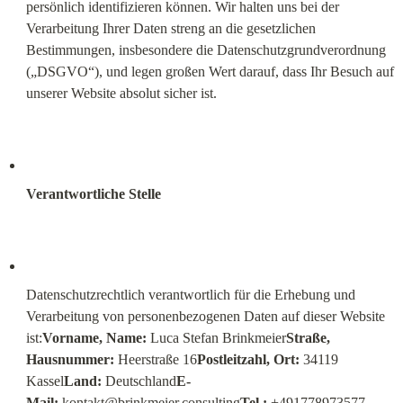
persönlich identifizieren können. Wir halten uns bei der 
Verarbeitung Ihrer Daten streng an die gesetzlichen 
Bestimmungen, insbesondere die Datenschutzgrundverordnung 
(„DSGVO“), und legen großen Wert darauf, dass Ihr Besuch auf 
unserer Website absolut sicher ist.
Verantwortliche Stelle
Datenschutzrechtlich verantwortlich für die Erhebung und 
Verarbeitung von personenbezogenen Daten auf dieser Website 
ist:
Vorname, Name:
 Luca Stefan Brinkmeier
Straße, 
Hausnummer:
 Heerstraße 16
Postleitzahl, Ort:
 34119 
Kassel
Land:
 Deutschland
E-
Mail:
kontakt@brinkmeier.consulting
Tel.:
 +491778973577